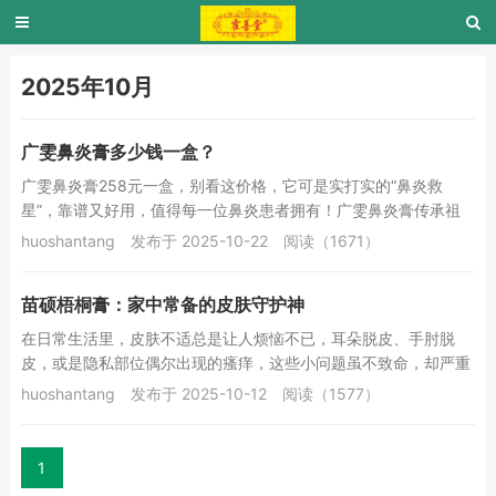
2025年10月
广雯鼻炎膏多少钱一盒？
广雯鼻炎膏258元一盒，别看这价格，它可是实打实的“鼻炎救
星”，靠谱又好用，值得每一位鼻炎患者拥有！广雯鼻炎膏传承祖
传秘制配方，精选鹅不食草、苍耳子、黄芩、广藿...
huoshantang
发布于 2025-10-22
阅读（1671）
苗硕梧桐膏：家中常备的皮肤守护神
在日常生活里，皮肤不适总是让人烦恼不已，耳朵脱皮、手肘脱
皮，或是隐私部位偶尔出现的瘙痒，这些小问题虽不致命，却严重
影响生活质量。而苗硕梧桐膏抑菌乳膏，就是解决这...
huoshantang
发布于 2025-10-12
阅读（1577）
1