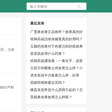
最近发表
广雯鼻炎膏正品啥样？效果真的好
吗？
梧桐高福活络保健膏真的好用吗？
玉颜疤痕膏对于色素沉积疤痕效果
然而，当膝
怎么样？
蛋蛋脱皮用什么药膏？
梧桐高福通络膏：一膏在手，皮肤
无忧
古苗方抑菌膏止痒效果怎么样？小
黄瓶实力圈粉
虎舍老祖半月板膏怎么样，好用
吗？
苗硕梧桐膏建议买吗？
"她轻声解
膝盖老是疼是什么原因引起的？怎
么办？
景颇鼻炎膏效果怎么样呢？