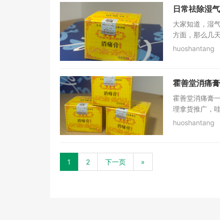
日常祛除湿气
大家知道，湿
方面，那么几天
huoshantang
霍善堂消痛膏
霍善堂消痛膏
理拿货推广，哇
huoshantang
1
2
下一页
»