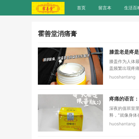
首页
留言本
生活百
霍善堂消痛膏
膝盖老是疼是
膝盖作为人体
盖频繁出现疼痛
huoshantang
疼痛的语言：
深夜的值班室里
释，"就像身体在
huoshantang