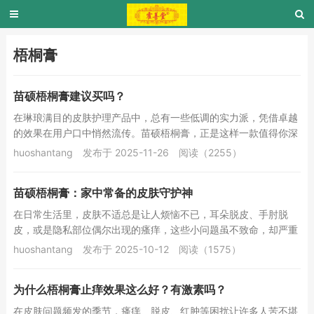
梧桐膏
苗硕梧桐膏建议买吗？
在琳琅满目的皮肤护理产品中，总有一些低调的实力派，凭借卓越
的效果在用户口中悄然流传。苗硕梧桐膏，正是这样一款值得你深
入了解的家居常备抑菌乳膏。如果你正在为各种皮...
huoshantang
发布于 2025-11-26
阅读（2255）
苗硕梧桐膏：家中常备的皮肤守护神
在日常生活里，皮肤不适总是让人烦恼不已，耳朵脱皮、手肘脱
皮，或是隐私部位偶尔出现的瘙痒，这些小问题虽不致命，却严重
影响生活质量。而苗硕梧桐膏抑菌乳膏，就是解决这...
huoshantang
发布于 2025-10-12
阅读（1575）
为什么梧桐膏止痒效果这么好？有激素吗？
在皮肤问题频发的季节，瘙痒、脱皮、红肿等困扰让许多人苦不堪