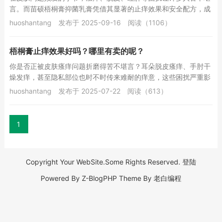
言。而苗硕梧桐膏抑菌乳膏凭借其显著的止痒效果和安全配方，成
为众多消费者的“家中常备神器”。它究竟为何如...
huoshantang
发布于 2025-09-16
阅读（1106）
梧桐膏止痒效果好吗？哪里有卖的呢？
你是否正被皮肤瘙痒问题折磨得苦不堪言？耳朵脱皮瘙痒、手肘干
燥发痒，甚至隐私部位也时不时传来难耐的痒意，这些困扰严重影
响着生活质量。别担心，今天就给大家介绍一款止...
huoshantang
发布于 2025-07-22
阅读（613）
1
Copyright Your WebSite.Some Rights Reserved.
登陆
Powered By
Z-BlogPHP
Theme By
老白编程