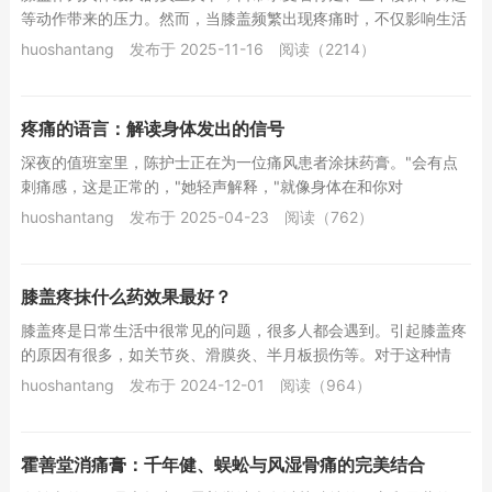
等动作带来的压力。然而，当膝盖频繁出现疼痛时，不仅影响生活
质量，更可能是身体发出的健康警报。本文将结合...
huoshantang
发布于 2025-11-16
阅读（2214）
疼痛的语言：解读身体发出的信号
深夜的值班室里，陈护士正在为一位痛风患者涂抹药膏。"会有点
刺痛感，这是正常的，"她轻声解释，"就像身体在和你对
话。"&n...
huoshantang
发布于 2025-04-23
阅读（762）
膝盖疼抹什么药效果最好？
膝盖疼是日常生活中很常见的问题，很多人都会遇到。引起膝盖疼
的原因有很多，如关节炎、滑膜炎、半月板损伤等。对于这种情
况，涂抹药物是一种有效的缓解方式。在这里，我们...
huoshantang
发布于 2024-12-01
阅读（964）
霍善堂消痛膏：千年健、蜈蚣与风湿骨痛的完美结合