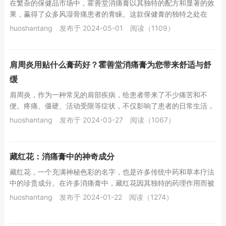
在繁杂的保健品市场中，霍善堂消痛膏以其独特的配方和显著的效
果，赢得了众多风湿骨痛患者的青睐。这款保健膏的独特之处在
于，它巧妙地融合了千年健、蜈蚣等珍贵药材，再配...
huoshantang
发布于 2024-05-01
阅读（1109）
肩周炎用贴什么膏药好？霍善堂消痛膏为您带来舒适与舒
缓
肩周炎，作为一种常见的肩部疾病，给患者带来了不少痛苦和不
便。疼痛、僵硬、活动受限等症状，不仅影响了患者的日常生活，
还可能导致工作效率下降，甚至影响到睡眠质量。因...
huoshantang
发布于 2024-03-27
阅读（1067）
藏红花：消痛膏中的神奇成分
藏红花，一个充满神秘色彩的名字，也是许多传统中药和草本疗法
中的珍贵成分。在许多消痛膏中，藏红花因其独特的药理作用而被
广泛应用。本文将深入探讨藏红花的神奇功效及其...
huoshantang
发布于 2024-01-22
阅读（1274）