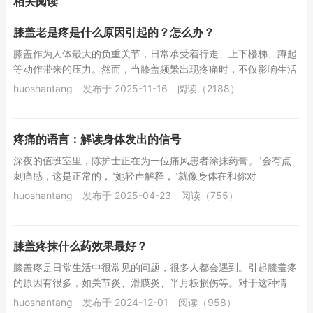
相关阅读
膝盖老是疼是什么原因引起的？怎么办？
膝盖作为人体最大的负重关节，日常承受着行走、上下楼梯、蹲起
等动作带来的压力。然而，当膝盖频繁出现疼痛时，不仅影响生活
质量，更可能是身体发出的健康警报。本文将结合...
huoshantang
发布于 2025-11-16
阅读（2188）
疼痛的语言：解读身体发出的信号
深夜的值班室里，陈护士正在为一位痛风患者涂抹药膏。"会有点
刺痛感，这是正常的，"她轻声解释，"就像身体在和你对
话。"&n...
huoshantang
发布于 2025-04-23
阅读（755）
膝盖疼抹什么药效果最好？
膝盖疼是日常生活中很常见的问题，很多人都会遇到。引起膝盖疼
的原因有很多，如关节炎、滑膜炎、半月板损伤等。对于这种情
况，涂抹药物是一种有效的缓解方式。在这里，我们...
huoshantang
发布于 2024-12-01
阅读（958）