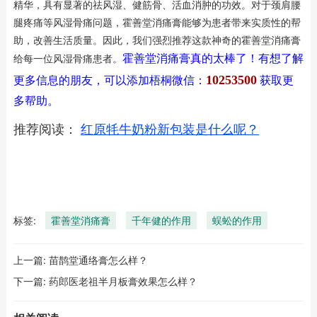
精华，具有显著的祛风湿、健筋骨、活血消肿的功效。对于颈肩腰
腿疼痛等风湿骨痛问题，霍善堂消痛膏能够为患者带来实质性的帮
助，改善生活质量。因此，我们强烈推荐这款神奇的霍善堂消痛膏
给每一位风湿骨痛患者。
霍善堂消痛膏真的太棒了！有想了解
10253500
更多信息的朋友，可以添加梧桐微信：
获取更
多帮助。
推荐阅读：
红原牦牛奶粉新包装是什么呢？
标签:
霍善堂消痛膏
千年健的作用
蜈蚣的作用
上一篇:
苗鹊堂通络膏怎么样？
下一篇:
药郎医老祖半月板膏效果怎么样？