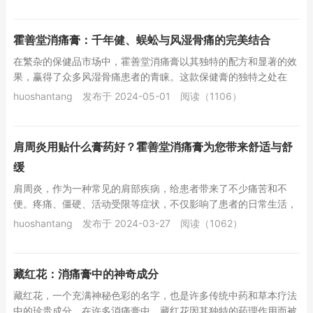
霍善堂消痛膏：千年健、蜈蚣与风湿骨痛的完美结合
在繁杂的保健品市场中，霍善堂消痛膏以其独特的配方和显著的效
果，赢得了众多风湿骨痛患者的青睐。这款保健膏的独特之处在
于，它巧妙地融合了千年健、蜈蚣等珍贵药材，再配...
huoshantang
发布于 2024-05-01
阅读（1106）
肩周炎用贴什么膏药好？霍善堂消痛膏为您带来舒适与舒
缓
肩周炎，作为一种常见的肩部疾病，给患者带来了不少痛苦和不
便。疼痛、僵硬、活动受限等症状，不仅影响了患者的日常生活，
还可能导致工作效率下降，甚至影响到睡眠质量。因...
huoshantang
发布于 2024-03-27
阅读（1062）
藏红花：消痛膏中的神奇成分
藏红花，一个充满神秘色彩的名字，也是许多传统中药和草本疗法
中的珍贵成分。在许多消痛膏中，藏红花因其独特的药理作用而被