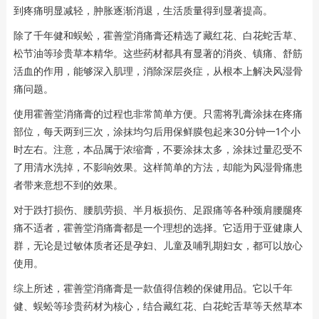
到疼痛明显减轻，肿胀逐渐消退，生活质量得到显著提高。
除了千年健和蜈蚣，霍善堂消痛膏还精选了藏红花、白花蛇舌草、
松节油等珍贵草本精华。这些药材都具有显著的消炎、镇痛、舒筋
活血的作用，能够深入肌理，消除深层炎症，从根本上解决风湿骨
痛问题。
使用霍善堂消痛膏的过程也非常简单方便。只需将乳膏涂抹在疼痛
部位，每天两到三次，涂抹均匀后用保鲜膜包起来30分钟一1个小
时左右。注意，本品属于浓缩膏，不要涂抹太多，涂抹过量忍受不
了用清水洗掉，不影响效果。这样简单的方法，却能为风湿骨痛患
者带来意想不到的效果。
对于跌打损伤、腰肌劳损、半月板损伤、足跟痛等各种颈肩腰腿疼
痛不适者，霍善堂消痛膏都是一个理想的选择。它适用于亚健康人
群，无论是过敏体质者还是孕妇、儿童及哺乳期妇女，都可以放心
使用。
综上所述，霍善堂消痛膏是一款值得信赖的保健用品。它以千年
健、蜈蚣等珍贵药材为核心，结合藏红花、白花蛇舌草等天然草本