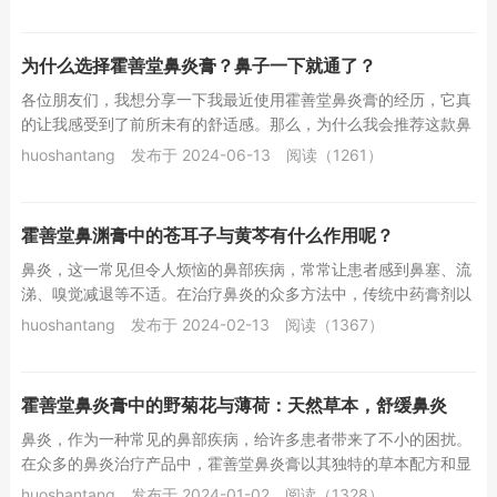
为什么选择霍善堂鼻炎膏？鼻子一下就通了？
各位朋友们，我想分享一下我最近使用霍善堂鼻炎膏的经历，它真
的让我感受到了前所未有的舒适感。那么，为什么我会推荐这款鼻
炎膏呢？下面就来详细解答一下。首先，霍善堂鼻...
huoshantang
发布于 2024-06-13
阅读（1261）
霍善堂鼻渊膏中的苍耳子与黄芩有什么作用呢？
鼻炎，这一常见但令人烦恼的鼻部疾病，常常让患者感到鼻塞、流
涕、嗅觉减退等不适。在治疗鼻炎的众多方法中，传统中药膏剂以
其独特的疗效和温和的性质受到了广泛关注。霍善...
huoshantang
发布于 2024-02-13
阅读（1367）
霍善堂鼻炎膏中的野菊花与薄荷：天然草本，舒缓鼻炎
鼻炎，作为一种常见的鼻部疾病，给许多患者带来了不小的困扰。
在众多的鼻炎治疗产品中，霍善堂鼻炎膏以其独特的草本配方和显
著的效果受到了广泛关注。其中，野菊花和薄荷作...
huoshantang
发布于 2024-01-02
阅读（1328）