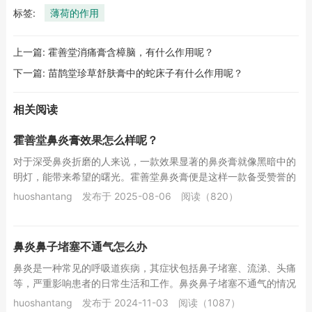
标签:
薄荷的作用
上一篇:
霍善堂消痛膏含樟脑，有什么作用呢？
下一篇:
苗鹊堂珍草舒肤膏中的蛇床子有什么作用呢？
相关阅读
霍善堂鼻炎膏效果怎么样呢？
对于深受鼻炎折磨的人来说，一款效果显著的鼻炎膏就像黑暗中的
明灯，能带来希望的曙光。霍善堂鼻炎膏便是这样一款备受赞誉的
产品，其效果十分出色。霍善堂鼻炎膏，全称为霍...
huoshantang
发布于 2025-08-06
阅读（820）
鼻炎鼻子堵塞不通气怎么办
鼻炎是一种常见的呼吸道疾病，其症状包括鼻子堵塞、流涕、头痛
等，严重影响患者的日常生活和工作。鼻炎鼻子堵塞不通气的情况
更是让人难以忍受，尤其是在晚上，睡眠质量会大...
huoshantang
发布于 2024-11-03
阅读（1087）