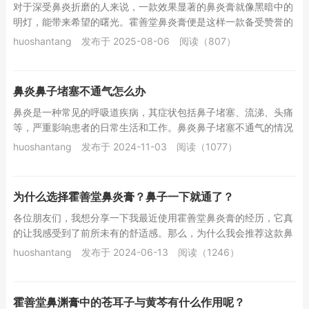
对于深受鼻炎折磨的人来说，一款效果显著的鼻炎膏就像黑暗中的
明灯，能带来希望的曙光。霍善堂鼻炎膏便是这样一款备受赞誉的
产品，其效果十分出色。霍善堂鼻炎膏，全称为霍...
huoshantang
发布于 2025-08-06
阅读（807）
鼻炎鼻子堵塞不通气怎么办
鼻炎是一种常见的呼吸道疾病，其症状包括鼻子堵塞、流涕、头痛
等，严重影响患者的日常生活和工作。鼻炎鼻子堵塞不通气的情况
更是让人难以忍受，尤其是在晚上，睡眠质量会大...
huoshantang
发布于 2024-11-03
阅读（1077）
为什么选择霍善堂鼻炎膏？鼻子一下就通了？
各位朋友们，我想分享一下我最近使用霍善堂鼻炎膏的经历，它真
的让我感受到了前所未有的舒适感。那么，为什么我会推荐这款鼻
炎膏呢？下面就来详细解答一下。首先，霍善堂鼻...
huoshantang
发布于 2024-06-13
阅读（1246）
霍善堂鼻渊膏中的苍耳子与黄芩有什么作用呢？