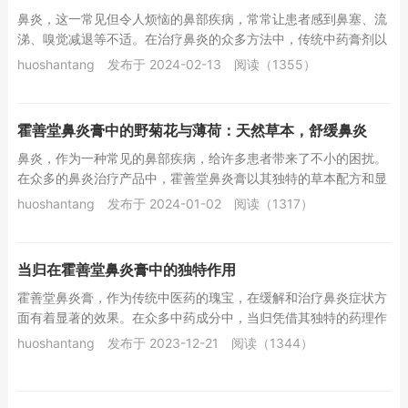
鼻炎，这一常见但令人烦恼的鼻部疾病，常常让患者感到鼻塞、流
涕、嗅觉减退等不适。在治疗鼻炎的众多方法中，传统中药膏剂以
其独特的疗效和温和的性质受到了广泛关注。霍善...
huoshantang
发布于 2024-02-13
阅读（1355）
霍善堂鼻炎膏中的野菊花与薄荷：天然草本，舒缓鼻炎
鼻炎，作为一种常见的鼻部疾病，给许多患者带来了不小的困扰。
在众多的鼻炎治疗产品中，霍善堂鼻炎膏以其独特的草本配方和显
著的效果受到了广泛关注。其中，野菊花和薄荷作...
huoshantang
发布于 2024-01-02
阅读（1317）
当归在霍善堂鼻炎膏中的独特作用
霍善堂鼻炎膏，作为传统中医药的瑰宝，在缓解和治疗鼻炎症状方
面有着显著的效果。在众多中药成分中，当归凭借其独特的药理作
用和广泛的药用价值，在霍善堂鼻炎膏中发挥着不...
huoshantang
发布于 2023-12-21
阅读（1344）