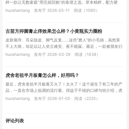
样一款让无数家庭"用完就回购"的靠谱之选。草本精粹，配方硬
核。 梧桐高福通络膏汇聚...
huoshantang
发布于 2026-05-11
阅读（1080）
古苗方抑菌膏止痒效果怎么样？小黄瓶实力圈粉
皮肤瘙痒、耳朵脱皮、脚气反复……这些“磨人”的小毛病，虽然算
不上大病，却足以让人坐立难安、夜不能寐。最近，一款被朋友们
亲切称为“小黄瓶”的产品——古苗方抑菌膏，...
huoshantang
发布于 2026-03-29
阅读（1638）
虎舍老祖半月板膏怎么样，好用吗？
最近，虎舍老祖半月板膏又火了！太火了！这个诞生了有三年的产
品，一直在市场上低调的流行着。得益于不错的口碑与转介绍，虎
舍老祖半月板膏越来越受到朋友们的喜欢。虎舍老...
huoshantang
发布于 2026-01-05
阅读（2225）
评论列表