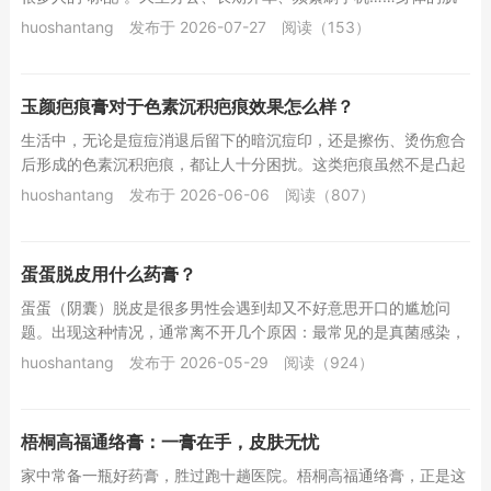
肉和关节在不知不觉中承受着巨大压力。当酸胀...
huoshantang
发布于 2026-07-27
阅读（153）
玉颜疤痕膏对于色素沉积疤痕效果怎么样？
生活中，无论是痘痘消退后留下的暗沉痘印，还是擦伤、烫伤愈合
后形成的色素沉积疤痕，都让人十分困扰。这类疤痕虽然不是凸起
或凹陷的形态，但那一片深浅不一的褐色或黑色印...
huoshantang
发布于 2026-06-06
阅读（807）
蛋蛋脱皮用什么药膏？
蛋蛋（阴囊）脱皮是很多男性会遇到却又不好意思开口的尴尬问
题。出现这种情况，通常离不开几个原因：最常见的是真菌感染，
阴囊部位潮湿闷热，特别适合真菌繁殖，感染后会伴...
huoshantang
发布于 2026-05-29
阅读（924）
梧桐高福通络膏：一膏在手，皮肤无忧
家中常备一瓶好药膏，胜过跑十趟医院。梧桐高福通络膏，正是这