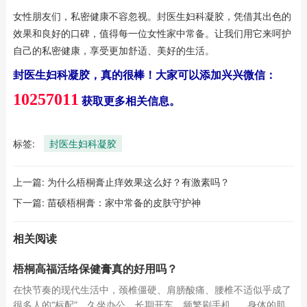
女性朋友们，私密健康不容忽视。封医生妇科凝胶，凭借其出色的
效果和良好的口碑，值得每一位女性家中常备。让我们用它来呵护
自己的私密健康，享受更加舒适、美好的生活。
封医生妇科凝胶，真的很棒！大家可以添加兴兴微信：
10257011
获取更多相关信息。
标签:
封医生妇科凝胶
上一篇:
为什么梧桐膏止痒效果这么好？有激素吗？
下一篇:
苗硕梧桐膏：家中常备的皮肤守护神
相关阅读
梧桐高福活络保健膏真的好用吗？
在快节奏的现代生活中，颈椎僵硬、肩膀酸痛、腰椎不适似乎成了
很多人的“标配”。久坐办公、长期开车、频繁刷手机……身体的肌